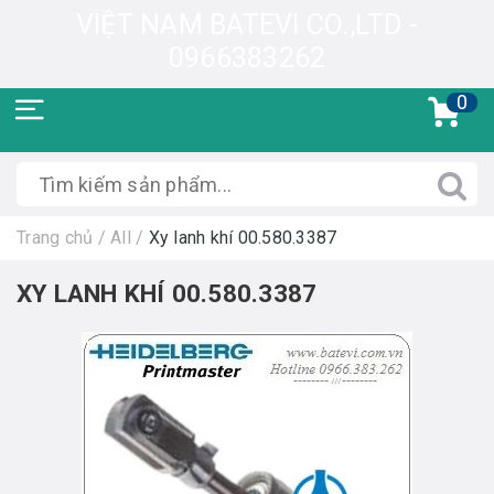
VIỆT NAM BATEVI CO.,LTD -
0966383262
0
Trang chủ
/
All
/
Xy lanh khí 00.580.3387
XY LANH KHÍ 00.580.3387