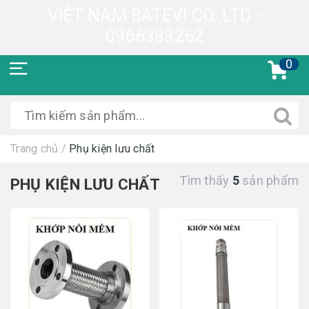
VIỆT NAM BATEVI CO.,LTD -
0966383262
0
Trang chủ
/
Phụ kiện lưu chất
Tìm thấy
5
sản phẩm
PHỤ KIỆN LƯU CHẤT