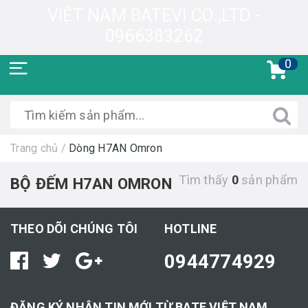
VIỆT NAM BATEVI CO.,LTD -
0966383262
0
Trang chủ
/
Dòng H7AN Omron
Tìm thấy
0
sản phẩm
BỘ ĐẾM H7AN OMRON
THEO DÕI CHÚNG TÔI
HOTLINE
0944774929
ĐĂNG KÝ NHẬN TIN MỚI TỪ BATE VIỆT NAM