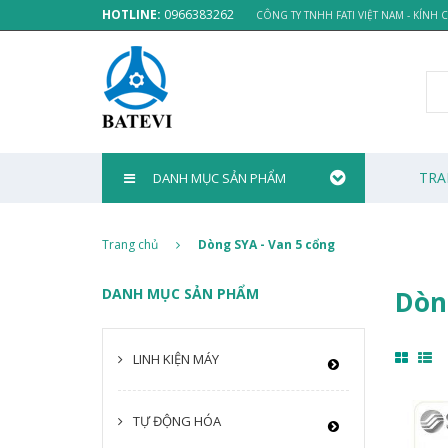
HOTLINE:
0966383262
CÔNG TY TNHH FATI VIỆT NAM - KÍNH
TRA
DANH MỤC SẢN PHẨM
Trang chủ
Dòng SYA - Van 5 cổng
DANH MỤC SẢN PHẨM
Dòn
LINH KIỆN MÁY
TỰ ĐỘNG HÓA