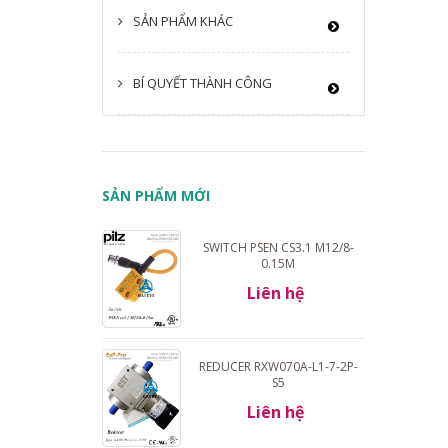
SẢN PHẨM KHÁC
BÍ QUYẾT THÀNH CÔNG
SẢN PHẨM MỚI
SWITCH PSEN CS3.1 M12/8-
0.15M
Liên hệ
REDUCER RXW070A-L1-7-2P-
S5
Liên hệ