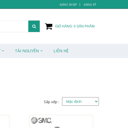
ĐĂNG NHẬP
ĐĂNG KÝ
GIỎ HÀNG:
0
SẢN PHẨM
Ử
TÀI NGUYÊN
LIÊN HỆ
Sắp xếp :