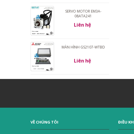
SERVO MOTOR EM3A-
08ATA241
Liên hệ
MÀN HÌNH GS2107-WTBD
Liên hệ
VỀ CHÚNG TÔI
ĐIỀU K