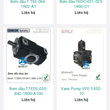
Bơm dầu T T6E-066-
Bơm dầu T6DC-031-025-
1R02-A1
1R00-C1
Liên hệ
Liên hệ
Bơm dầu T7EDS-050-
Vane Pump VPE-F45D-
B42-1R00-A100
10
Liên hệ
Liên hệ