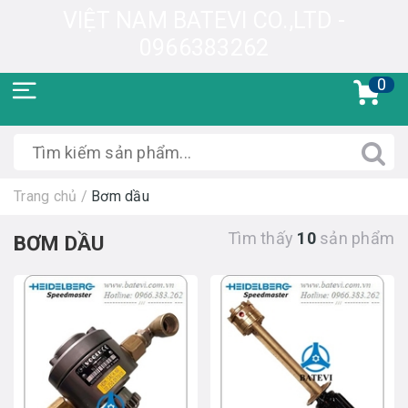
VIỆT NAM BATEVI CO.,LTD -
0966383262
0
Trang chủ
/
Bơm dầu
Tìm thấy
10
sản phẩm
BƠM DẦU