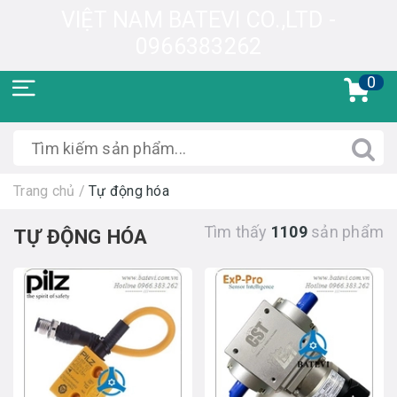
VIỆT NAM BATEVI CO.,LTD -
0966383262
0
Trang chủ
/
Tự động hóa
Tìm thấy
1109
sản phẩm
TỰ ĐỘNG HÓA