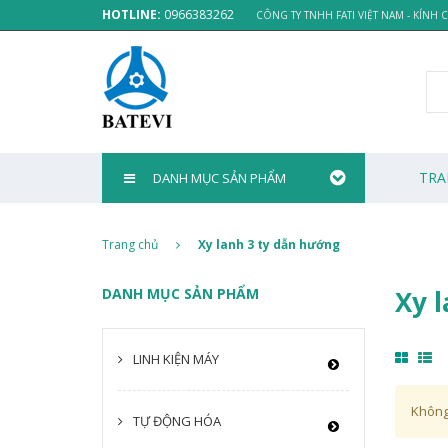
HOTLINE:
0966383262
CÔNG TY TNHH FATI VIỆT NAM - KÍNH
TRA
DANH MỤC SẢN PHẨM
Trang chủ
Xy lanh 3 ty dẫn hướng
DANH MỤC SẢN PHẨM
Xy 
LINH KIỆN MÁY
Không
TỰ ĐỘNG HÓA