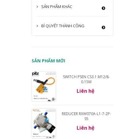
SẢN PHẨM KHÁC
BÍ QUYẾT THÀNH CÔNG
SẢN PHẨM MỚI
SWITCH PSEN CS3.1 M12/8-
0.15M
Liên hệ
REDUCER RXW070A-L1-7-2P-
S5
Liên hệ