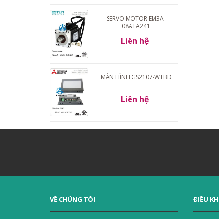
SERVO MOTOR EM3A-
08ATA241
Liên hệ
MÀN HÌNH GS2107-WTBD
Liên hệ
VỀ CHÚNG TÔI
ĐIỀU K