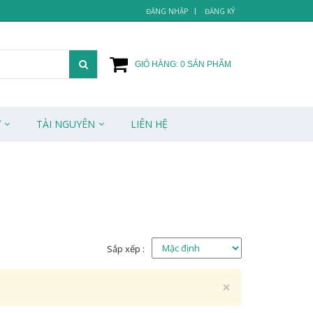
ĐĂNG NHẬP
ĐĂNG KÝ
GIỎ HÀNG:
0
SẢN PHẨM
Ử
TÀI NGUYÊN
LIÊN HỆ
Sắp xếp :
Close
×