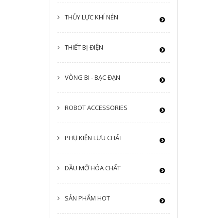
THỦY LỰC KHÍ NÉN
THIẾT BỊ ĐIỆN
VÒNG BI - BẠC ĐẠN
ROBOT ACCESSORIES
PHỤ KIỆN LƯU CHẤT
DẦU MỠ HÓA CHẤT
SẢN PHẨM HOT