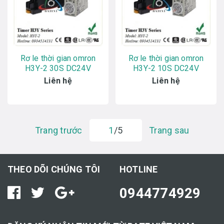
Rơ le thời gian omron
Rơ le thời gian omron
H3Y-2 30S DC24V
H3Y-2 10S DC24V
Liên hệ
Liên hệ
Trang trước
1
/5
Trang sau
THEO DÕI CHÚNG TÔI
HOTLINE
0944774929