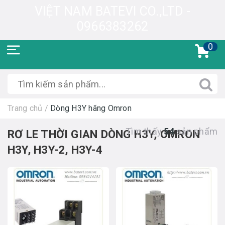
VIỆT NAM BATEVI CO.,LTD -
0966383262
0
Trang chủ
/
Dòng H3Y hãng Omron
Tìm thấy
54
sản phẩm
RƠ LE THỜI GIAN DÒNG H3Y, OMRON
H3Y, H3Y-2, H3Y-4