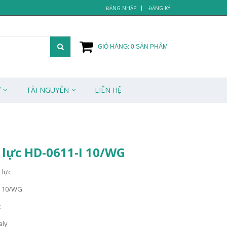
ĐĂNG NHẬP
ĐĂNG KÝ
GIỎ HÀNG:
0
SẢN PHẨM
Ử
TÀI NGUYÊN
LIÊN HỆ
 lực HD-0611-I 10/WG
 lực
I 10/WG
c
aly