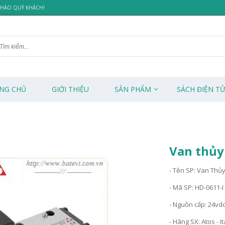
 CHÀO QUÝ KHÁCH!
NG CHỦ
GIỚI THIỆU
SẢN PHẨM
SÁCH ĐIỆN T
Van thủy
- Tên SP: Van Thủy
- Mã SP: HD-0611-
- Nguồn cấp: 24vd
- Hãng SX: Atos - It