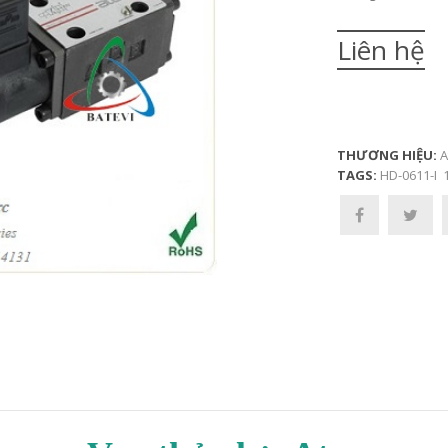
Liên hệ
THƯƠNG HIỆU:
A
TAGS:
HD-0611-I