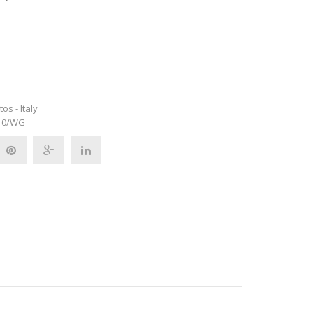
tos - Italy
 10/WG