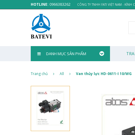
HOTLINE:
0966383262
CÔNG TY TNHH FATI VIỆT NAM - KÍNH
TRA
DANH MỤC SẢN PHẨM
Trang chủ
All
Van thủy lực HD-0611-I 10/WG