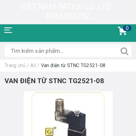
VIỆT NAM BATEVI CO.,LTD -
0966383262
0
Trang chủ
/
All
/
Van điện từ STNC TG2521-08
VAN ĐIỆN TỪ STNC TG2521-08