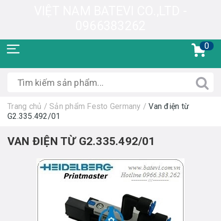
VIỆT NAM BATEVI CO.,LTD -
0966383262
0
Trang chủ
/
Sản phẩm Festo Germany
/
Van điện từ
G2.335.492/01
VAN ĐIỆN TỪ G2.335.492/01