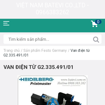
VIỆT NAM BATEVI CO.,LTD -
0966383262
0
Trang chủ
/
Sản phẩm Festo Germany
/
Van điện từ
G2.335.491/01
VAN ĐIỆN TỪ G2.335.491/01