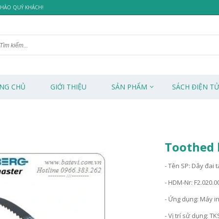
 CHÀO QUÝ KHÁCH!
NG CHỦ
GIỚI THIỆU
SẢN PHẨM
SÁCH ĐIỆN T
Toothed b
- Tên SP: Dây đai t
- HDM-Nr: F2.020.0
- Ứng dụng: Máy i
- Vị trí sử dụng: T