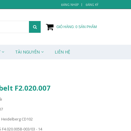
ĐĂNG NHẬP
ĐĂNG KÝ
GIỎ HÀNG:
0
SẢN PHẨM
Ử
TÀI NGUYÊN
LIÊN HỆ
elt F2.020.007
ải
07
n Heidelberg CD102
KS F4.020.005B-003/03 - 14