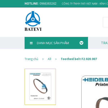
HOTLINE:
0966383262
CÔNG TY TNHH FATI VIỆT NAM - KÍNH
TRA
DANH MỤC SẢN PHẨM
Trang chủ
All
Toothed belt F2.020.007