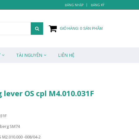
ĐĂNG NHẬP
ĐĂNG KÝ
GIỎ HÀNG:
0
SẢN PHẨM
Ử
TÀI NGUYÊN
LIÊN HỆ
 lever OS cpl M4.010.031F
031F
lberg SM74
KS M2.010.000 -008/04-2