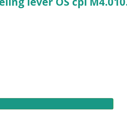
eling lever OS cpl M4.010