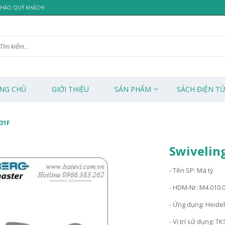
 CHÀO QUÝ KHÁCH!
NG CHỦ
GIỚI THIỆU
SẢN PHẨM
SÁCH ĐIỆN T
031F
Swiveling
- Tên SP: Má tỳ
- HDM-Nr: M4.010.
- Ứng dụng: Heide
- Vị trí sử dụng: T