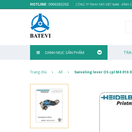
HOTLINE:
0966383262
CÔNG TY TNHH FATI VIỆT NAM - KÍNH
TRA
DANH MỤC SẢN PHẨM
Trang chủ
All
Swiveling lever OS cpl M4.010.