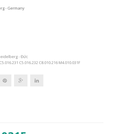
berg - Germany
eidelberg - Đức
C5.016.231
C5.016.232
C8.010.216
M4.010.031F