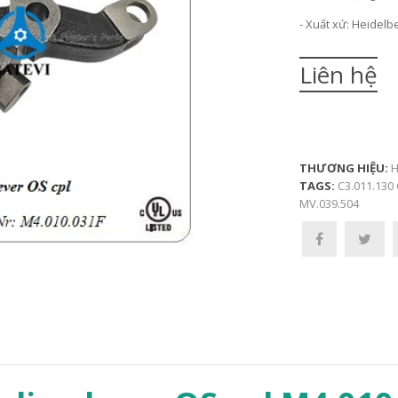
- Xuất xứ: Heidel
Liên hệ
THƯƠNG HIỆU:
H
TAGS:
C3.011.130
MV.039.504