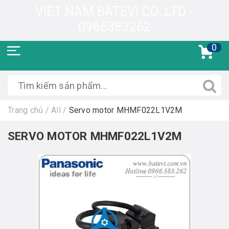
VIỆT NAM BATEVI CO.,LTD -
0966383262
0
Trang chủ
/
All
/
Servo motor MHMF022L1V2M
SERVO MOTOR MHMF022L1V2M