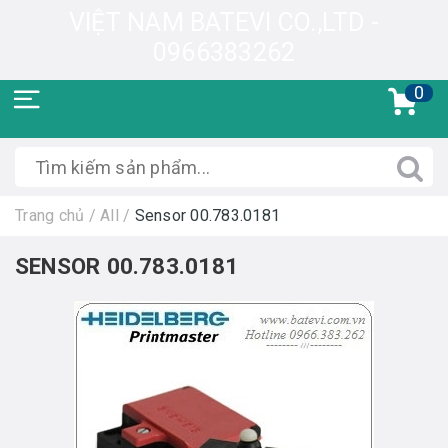
VIỆT NAM BATEVI CO.,LTD -
0966383262
0
Trang chủ
/
All
/
Sensor 00.783.0181
SENSOR 00.783.0181