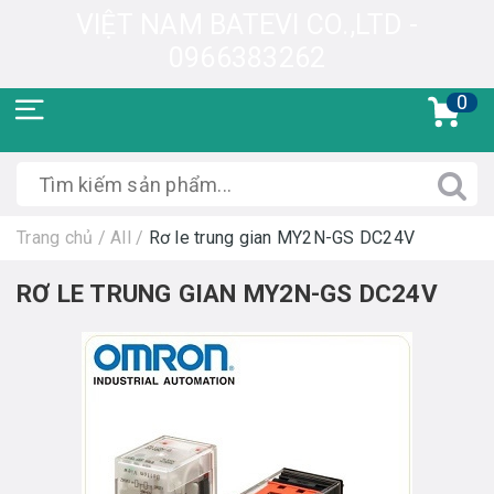
VIỆT NAM BATEVI CO.,LTD -
0966383262
0
Trang chủ
/
All
/
Rơ le trung gian MY2N-GS DC24V
RƠ LE TRUNG GIAN MY2N-GS DC24V