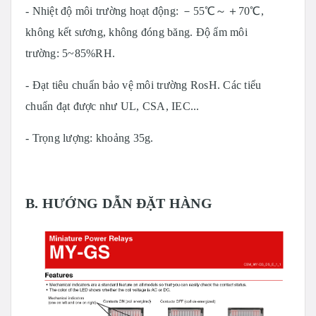
- Nhiệt độ môi trường hoạt động: －55℃～＋70℃,
không kết sương, không đóng băng.
Độ ẩm môi
trường: 5~85%RH.
- Đạt tiêu chuẩn bảo vệ môi trường RosH.
Các tiểu
chuẩn đạt được như UL, CSA, IEC...
- Trọng lượng: khoảng 35g.
B. HƯỚNG DẪN ĐẶT HÀNG