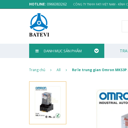
HOTLINE:
0966383262
CÔNG TY TNHH FATI VIỆT NAM - KÍNH
TRA
DANH MỤC SẢN PHẨM
Trang chủ
All
Rơ le trung gian Omron MKS3P