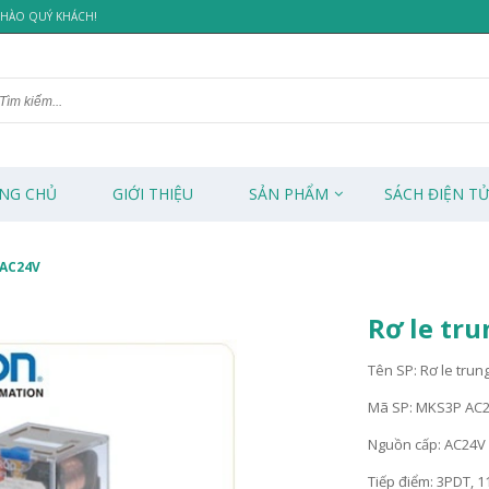
 CHÀO QUÝ KHÁCH!
NG CHỦ
GIỚI THIỆU
SẢN PHẨM
SÁCH ĐIỆN T
 AC24V
Rơ le tr
Tên SP: Rơ le trun
Mã SP: MKS3P AC
Nguồn cấp: AC24V
Tiếp điểm: 3PDT, 1