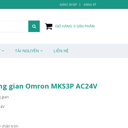
ĐĂNG NHẬP
ĐĂNG KÝ
GIỎ HÀNG:
0
SẢN PHẨM
Ử
TÀI NGUYÊN
LIÊN HỆ
ung gian Omron MKS3P AC24V
g gian
24V
1 chân tròn