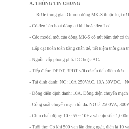
A. THÔNG TIN CHUNG
Rơ le trung gian Omron dòng MK-S thuộc loại rơ le 
- Có đèn báo hoạt động cơ khí hoặc đèn Led.
- Các model mới của dòng MK-S có nút bấm thử có th
- Lắp đặt hoàn toàn bằng chân đế, tiết kiệm thời gian t
- Nguồn cấp phong phú: DC hoặc AC.
- Tiếp điểm: DPDT, 3PDT với cơ cấu tiếp điểm đơn.
- Tải định danh: NO: 10A 250VAC, 10A 30VDC. N
- Dòng điện định danh: 10A. Dòng điện chuyển mạch
- Công suất chuyển mạch tối đa: NO là 2500VA, 300
- Chịu chấn động: 10～55～10Hz và chịu sốc: 1,000m
- Tuổi thọ: Cơ khí 500 vạn lần đóng ngắt, điện là 10 v