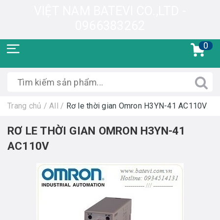
VIỆT NAM BATEVI CO.,LTD -
0966383262
0
Trang chủ
/
All
/
Rơ le thời gian Omron H3YN-41 AC110V
RƠ LE THỜI GIAN OMRON H3YN-41
AC110V