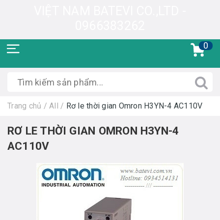
VIỆT NAM BATEVI CO.,LTD -
0966383262
0
Trang chủ
/
All
/
Rơ le thời gian Omron H3YN-4 AC110V
RƠ LE THỜI GIAN OMRON H3YN-4
AC110V