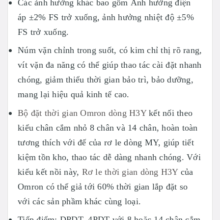
Các ảnh hưởng khác bao gồm Ảnh hưởng điện
áp ±2% FS trở xuống, ảnh hưởng nhiệt độ ±5%
FS trở xuống.
Núm vặn chỉnh trong suốt, có kim chỉ thị rõ rang,
vít vặn đa năng có thể giúp thao tác cài đặt nhanh
chóng, giảm thiểu thời gian bảo trì, bảo dưỡng,
mang lại hiệu quả kinh tế cao.
Bộ đặt thời gian Omron dòng H3Y
kết nối theo
kiểu chân cắm nhỏ 8 chân và 14 chân, hoàn toàn
tương thích với đế của rơ le dòng MY, giúp tiết
kiệm tồn kho, thao tác dễ dàng nhanh chóng. Với
kiểu kết nồi này,
Rơ le thời gian dòng H3Y
của
Omron có thể giả tới 60% thời gian lắp đặt so
với các sản phầm khác cùng loại.
Tiếp điểm: DPDT, 4PDT với 8 hoặc 14 chân cắm