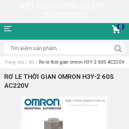
VIỆT NAM BATEVI CO.,LTD -
0966383262
0
Trang chủ
/
All
/
Rơ le thời gian omron H3Y-2 60S AC220V
RƠ LE THỜI GIAN OMRON H3Y-2 60S
AC220V