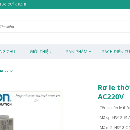
 CHÀO QUÝ KHÁCH!
NG CHỦ
GIỚI THIỆU
SẢN PHẨM
SÁCH ĐIỆN T
 AC220V
Rơ le thờ
AC220V
- Tên sp: Rơ le thời
- Mã sp: H3Y-2 1S
- Mã mới: H3Y-2-C