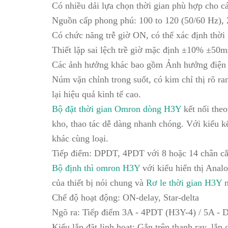
Có nhiều dải lựa chọn thời gian phù hợp cho cá
Nguồn cấp phong phú: 100 to 120 (50/60 Hz), 
Có chức năng trễ giờ ON, có thể xác định thời 
Thiết lặp sai lệch trề giờ mặc định ±10% ±50m
Các ảnh hưởng khác bao gồm Ảnh hưởng điện 
Núm vặn chỉnh trong suốt, có kim chỉ thị rõ ran
lại hiệu quả kinh tế cao.
Bộ đặt thời gian Omron dòng H3Y
kết nối theo
kho, thao tác dễ dàng nhanh chóng. Với kiểu k
khác cùng loại.
Tiếp điểm: DPDT, 4PDT với 8 hoặc 14 chân cắ
Bộ định thì omron H3Y
với kiểu hiển thị Analo
của thiết bị nói chung và
Rơ le thời gian H3Y
n
Chế độ hoạt động: ON-delay, Star-delta
Ngõ ra: Tiếp điểm 3A - 4PDT (H3Y-4) / 5A - D
Kiểu lắp đặt linh hoạt: Gắn trên thanh ray, lắp g