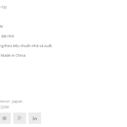
~1S)
0V
 dẹt nhỏ
ng theo tiêu chuẩn nhà sả xuất.
- Made in China
mron - Japan
C220V