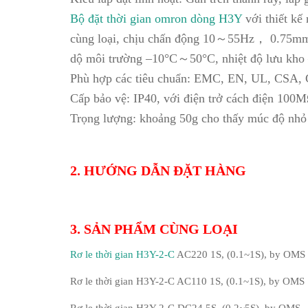
Bộ đặt thời gian omron dòng H3Y
với thiết kế
cùng loại, chịu chấn động 10～55Hz， 0.75mm, 
dộ môi trường –10°C～50°C, nhiệt độ lưu kho 
Phù hợp các tiêu chuẩn: EMC, EN, UL, CSA,
Cấp bảo vệ: IP40, với điện trở cách điện 100M
Trọng lượng: khoảng 50g cho thấy múc độ nh
2. HƯỚNG DẪN ĐẶT HÀNG
3. SẢN PHẨM CÙNG LOẠI
Rơ le thời gian H3Y-2-C
AC220 1S, (0.1~1S), by OMS
Rơ le thời gian H3Y-2-C AC110 1S, (0.1~1S), by OMS