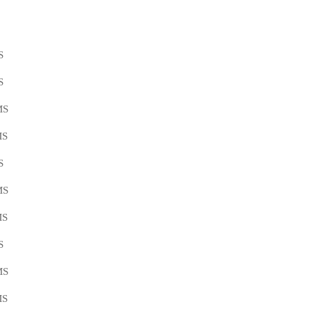
S
S
MS
MS
S
MS
MS
S
MS
MS