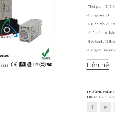
- Thời gian: 1S (0.1
- Dòng điện: 5A
- Nguồn cấp: AC22
- Chân cắm: 8 chân
- Bảo hành: 12 thá
- Hãng sx: Omron 
Liên hệ
THƯƠNG HIỆU:
O
TAGS:
H3Y-2 1S A