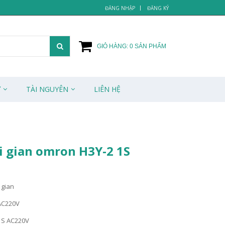
ĐĂNG NHẬP
ĐĂNG KÝ
GIỎ HÀNG:
0
SẢN PHẨM
Ử
TÀI NGUYÊN
LIÊN HỆ
i gian omron H3Y-2 1S
 gian
 AC220V
 1S AC220V