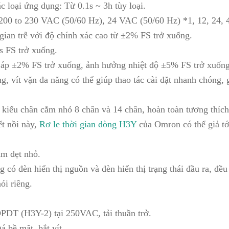
c loại ứng dụng: Từ 0.1s ~ 3h tùy loại.
200 to 230 VAC (50/60 Hz), 24 VAC (50/60 Hz) *1, 12, 24, 
gian trễ với độ chính xác cao từ ±2% FS trở xuống.
s FS trở xuống.
áp ±2% FS trở xuống, ảnh hưởng nhiệt độ ±5% FS trở xuống
g, vít vặn đa năng có thể giúp thao tác cài đặt nhanh chóng,
 kiểu chân cắm nhỏ 8 chân và 14 chân, hoàn toàn tương thích
ết nồi này,
Rơ le thời gian dòng H3Y
của Omron có thể giả tớ
m dẹt nhỏ.
g có đèn hiển thị nguồn và đèn hiển thị trạng thái đầu ra, đều
ói riêng.
PDT (H3Y-2) tại 250VAC, tải thuần trở.
á bề mặt. bắt vít...