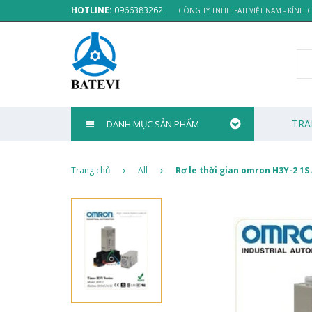
HOTLINE:
0966383262
CÔNG TY TNHH FATI VIỆT NAM - KÍNH
TRA
DANH MỤC SẢN PHẨM
Trang chủ
All
Rơ le thời gian omron H3Y-2 1S