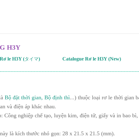
G H3Y
Rơ le H3Y (
)
Catalogue Rơ le H3Y (New)
タイマ
-----------------------------------------------------------------------------------------
là
Bộ đặt thời gian,
Bộ định thì
...) thuộc loại rơ le thời gia
ian và điện áp khác nhau.
 Công nghiệp chế tạo, luyện kim, điện tử, giấy và in bao bì,
này là kích thước nhỏ gọn: 28 x 21.5 x 21.5 (mm).