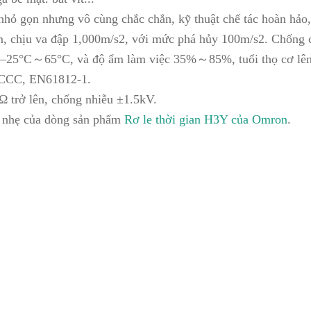
 nhỏ gọn nhưng vô cùng chắc chắn, kỹ thuật chế tác hoàn hảo
chịu va đập 1,000m/s2, với mức phá hủy 100m/s2. Chống chị
–25°C～65°C, và độ ẩm làm việc 35%～85%, tuổi thọ cơ lên 
 CCC, EN61812-1.
Ω trở lên, chống nhiễu ±1.5kV.
ỏ nhẹ của dòng sản phẩm
Rơ le thời gian H3Y của Omron
.