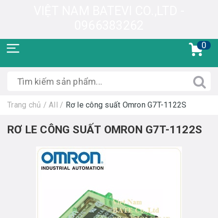
VIỆT NAM BATEVI CO.,LTD -
0966383262
0
Trang chủ
/
All
/
Rơ le công suất Omron G7T-1122S
RƠ LE CÔNG SUẤT OMRON G7T-1122S