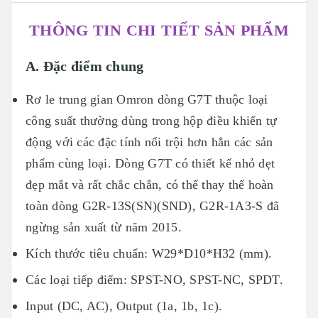
THÔNG TIN CHI TIẾT SẢN PHẨM
A. Đặc điểm chung
Rơ le trung gian Omron dòng G7T thuộc loại
công suất thường dùng trong hộp điều khiển tự
động với các đặc tính nổi trội hơn hẳn các sản
phẩm cùng loại. Dòng G7T có thiết kế nhỏ dẹt
đẹp mắt và rất chắc chắn, có thể thay thế hoàn
toàn dòng G2R-13S(SN)(SND), G2R-1A3-S đã
ngừng sản xuất từ năm 2015.
Kích thước tiêu chuẩn: W29*D10*H32 (mm).
Các loại tiếp điểm: SPST-NO, SPST-NC, SPDT.
Input (DC, AC), Output (1a, 1b, 1c).