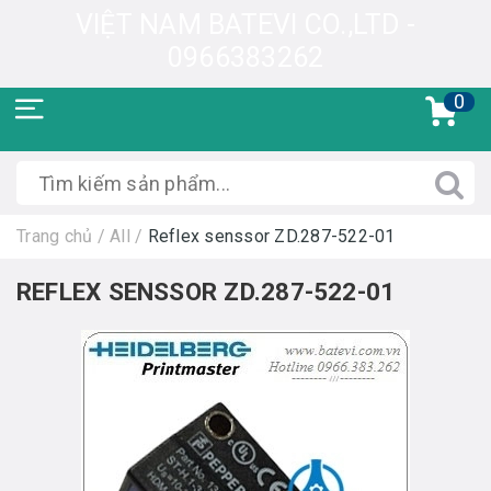
VIỆT NAM BATEVI CO.,LTD -
0966383262
0
Trang chủ
/
All
/
Reflex senssor ZD.287-522-01
REFLEX SENSSOR ZD.287-522-01