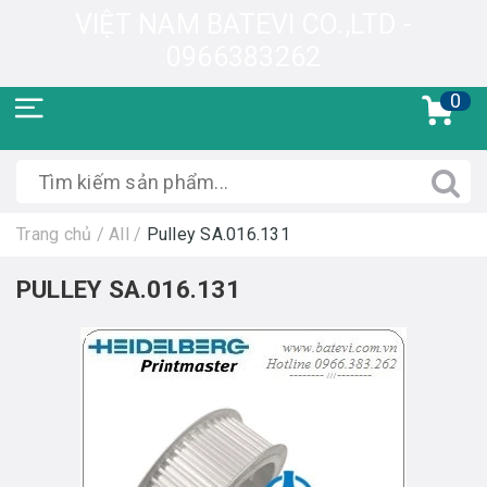
VIỆT NAM BATEVI CO.,LTD -
0966383262
0
Trang chủ
/
All
/
Pulley SA.016.131
PULLEY SA.016.131