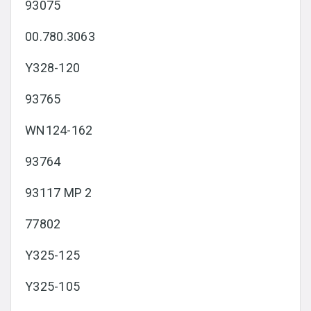
93075
00.780.3063
Y328-120
93765
WN124-162
93764
93117 MP 2
77802
Y325-125
Y325-105