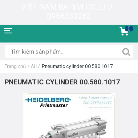
VIỆT NAM BATEVI CO.,LTD -
0966383262
0
Trang chủ
/
All
/
Pneumatic cylinder 00.580.1017
PNEUMATIC CYLINDER 00.580.1017