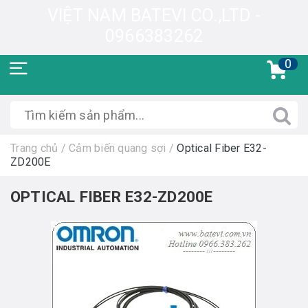
VIỆT NAM BATEVI CO.,LTD -
0966383262
0
Trang chủ
/
Cảm biến quang sợi
/
Optical Fiber E32-
ZD200E
OPTICAL FIBER E32-ZD200E