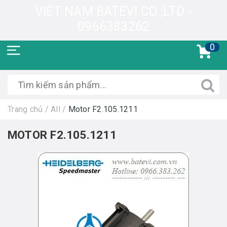
VIỆT NAM BATEVI CO.,LTD -
0966383262
0
Trang chủ
/
All
/
Motor F2.105.1211
MOTOR F2.105.1211