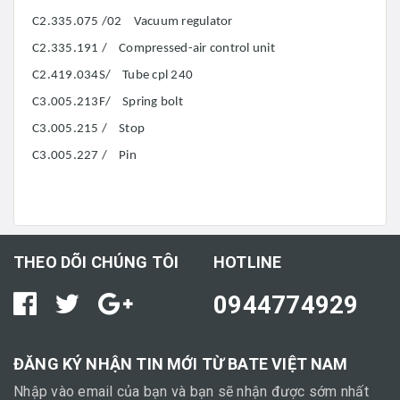
C2.335.075 /02 Vacuum regulator
C2.335.191 / Compressed-air control unit
C2.419.034S/ Tube cpl 240
C3.005.213F/ Spring bolt
C3.005.215 / Stop
C3.005.227 / Pin
THEO DÕI CHÚNG TÔI
HOTLINE
0944774929
ĐĂNG KÝ NHẬN TIN MỚI TỪ BATE VIỆT NAM
Nhập vào email của bạn và bạn sẽ nhận được sớm nhất