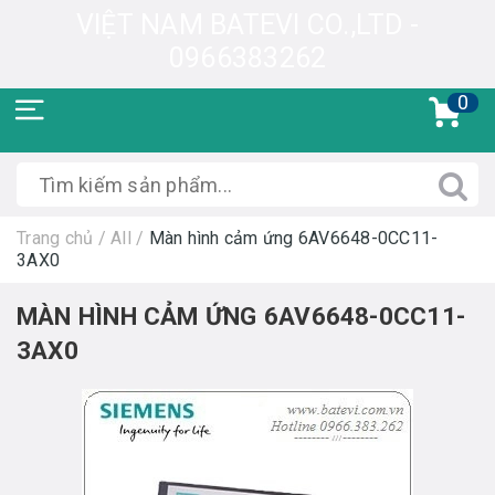
VIỆT NAM BATEVI CO.,LTD -
0966383262
0
Trang chủ
/
All
/
Màn hình cảm ứng 6AV6648-0CC11-
3AX0
MÀN HÌNH CẢM ỨNG 6AV6648-0CC11-
3AX0