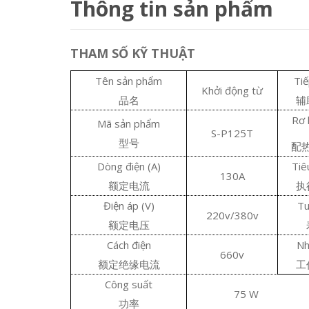
Thông tin sản phẩm
THAM SỐ KỸ THUẬT
Tên sản phẩm
Tiế
Khởi động từ
品名
辅
Rơ 
Mã sản phẩm
S-P125T
型号
配
Dòng điện (A)
Tiê
130A
额定电流
执
Điện áp (V)
Tu
220v/380v
额定电压
Cách điện
Nh
660v
额定绝缘电流
工
Công suất
75 W
功率