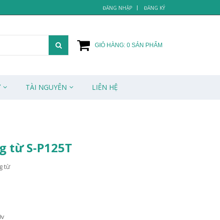
ĐĂNG NHẬP
ĐĂNG KÝ
GIỎ HÀNG:
0
SẢN PHẨM
Ử
TÀI NGUYÊN
LIÊN HỆ
g từ S-P125T
g từ
0v