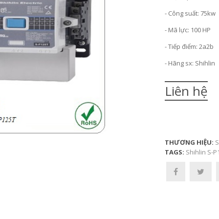
- Công suất: 75kw
- Mã lực: 100 HP
- Tiếp điểm: 2a2b
- Hãng sx: Shihlin
Liên hệ
THƯƠNG HIỆU:
S
TAGS:
Shihlin S-P