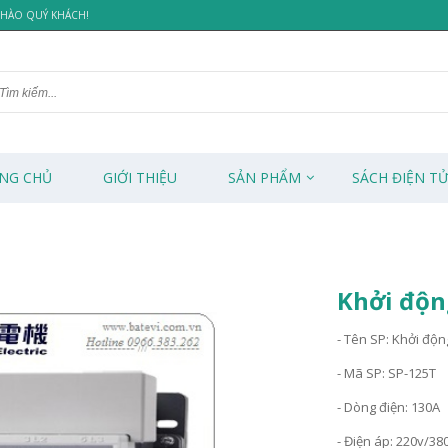
 CHÀO QUÝ KHÁCH!
NG CHỦ
GIỚI THIỆU
SẢN PHẨM
SÁCH ĐIỆN T
Khởi độn
- Tên SP: Khởi độn
- Mã SP: SP-125T
- Dòng điện: 130A
- Điện áp: 220v/38