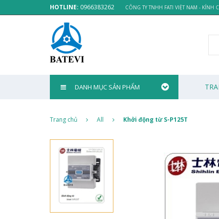
HOTLINE:
0966383262
CÔNG TY TNHH FATI VIỆT NAM - KÍNH
TRA
DANH MỤC SẢN PHẨM
Trang chủ
All
Khởi động từ S-P125T