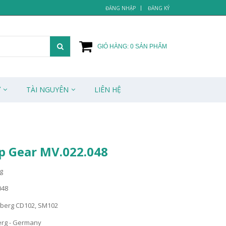
ĐĂNG NHẬP
ĐĂNG KÝ
GIỎ HÀNG:
0
SẢN PHẨM
Ử
TÀI NGUYÊN
LIÊN HỆ
p Gear MV.022.048
g
048
lberg CD102, SM102
berg - Germany