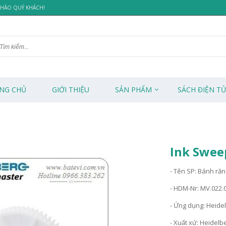
 CHÀO QUÝ KHÁCH!
NG CHỦ
GIỚI THIỆU
SẢN PHẨM
SÁCH ĐIỆN T
Ink Swee
- Tên SP: Bánh răn
- HDM-Nr: MV.022.
- Ứng dụng: Heide
- Xuất xứ: Heidel