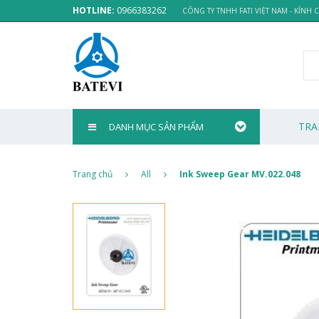
HOTLINE:
0966383262
CÔNG TY TNHH FATI VIỆT NAM - KÍNH
TRA
DANH MỤC SẢN PHẨM
Trang chủ
All
Ink Sweep Gear MV.022.048