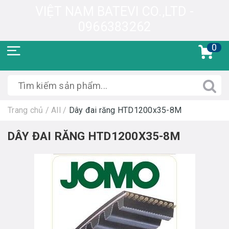
VIỆT NAM BATEVI CO.,LTD -
0966383262
0
Trang chủ
/
All
/
Dây đai răng HTD1200x35-8M
DÂY ĐAI RĂNG HTD1200X35-8M