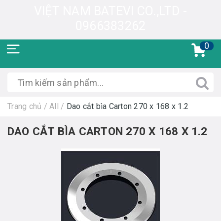
VIỆT NAM BATEVI CO.,LTD -
0966383262
0
Trang chủ
/
All
/
Dao cắt bìa Carton 270 x 168 x 1.2
DAO CẮT BÌA CARTON 270 X 168 X 1.2