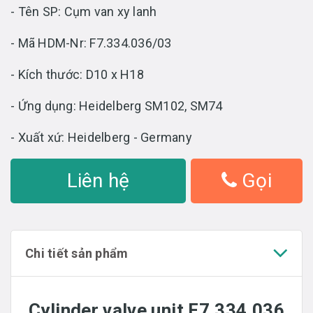
- Tên SP: Cụm van xy lanh
- Mã HDM-Nr: F7.334.036/03
- Kích thước: D10 x H18
- Ứng dụng: Heidelberg SM102, SM74
- Xuất xứ: Heidelberg - Germany
Liên hệ
Gọi
Chi tiết sản phẩm
Cylinder valve unit F7.334.036