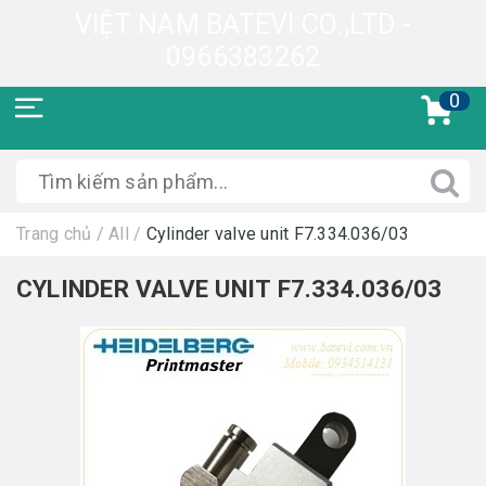
VIỆT NAM BATEVI CO.,LTD -
0966383262
0
Trang chủ
/
All
/
Cylinder valve unit F7.334.036/03
CYLINDER VALVE UNIT F7.334.036/03