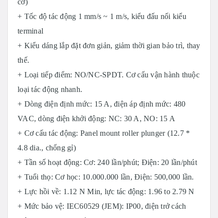
cơ)
+ Tốc độ tác động 1 mm/s ~ 1 m/s, kiểu đ
ấu nối kiểu
terminal
+ Kiểu dáng lắp đặt đơn giản, giảm thời gian bảo trì, thay
thế.
+ Loại tiếp điểm: NO/NC-SPDT. Cơ cấu vận hành thuộc
loại tác động nhanh.
+ Dòng điện định mức: 15 A, điện áp định mức: 480
VAC, dòng điện khởi động: NC: 30 A, NO: 15 A
+ Cơ cấu tác động: Panel mount roller plunger (12.7 *
4.8 dia., chống gỉ)
+ Tần số hoạt động: Cơ: 240 lần/phút; Điện: 20 lần/phút
+ Tuổi thọ: Cơ học: 10.000.000 lần, Điện: 500,000 lần.
+ Lực hồi về: 1.12 N Min, lực tác động: 1.96 to 2.79 N
+ Mức bảo vệ: IEC60529 (JEM): IP00, điện trở cách