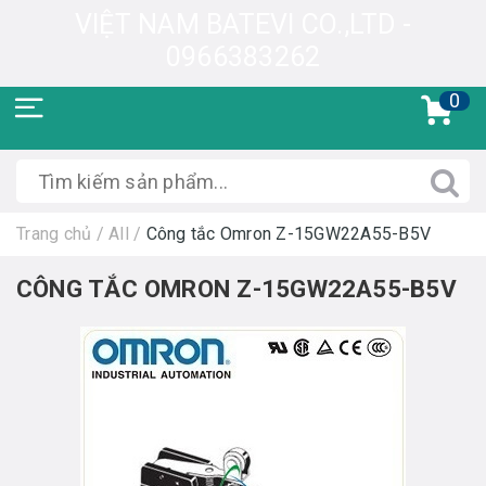
VIỆT NAM BATEVI CO.,LTD -
0966383262
0
Trang chủ
/
All
/
Công tắc Omron Z-15GW22A55-B5V
CÔNG TẮC OMRON Z-15GW22A55-B5V