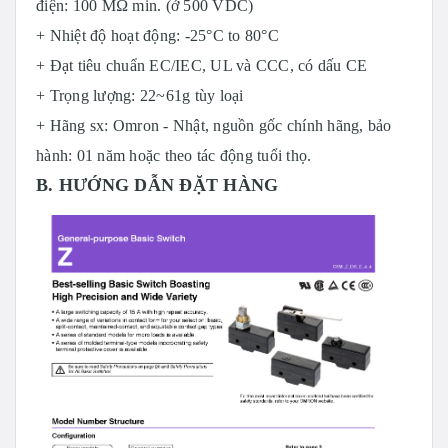
điện: 100 MΩ min. (ở 500 VDC)
+ Nhiệt độ hoạt động: -25°C to 80°C
+ Đạt tiêu chuẩn EC/IEC, UL và CCC, có dấu CE
+ Trọng lượng: 22~61g tùy loại
+ Hãng sx: Omron - Nhật, nguồn gốc chính hãng, bảo
hành: 01 năm hoặc theo tác động tuổi thọ.
B. HƯỚNG DẪN ĐẶT HÀNG