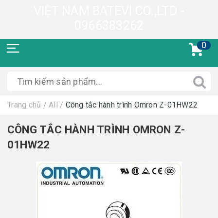
VIỆT NAM BATEVI CO.,LTD -
0966383262
0
Trang chủ
/
All
/
Công tắc hành trình Omron Z-01HW22
CÔNG TẮC HÀNH TRÌNH OMRON Z-
01HW22