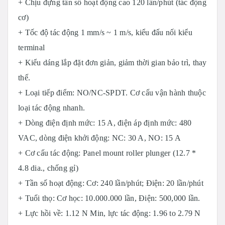
+ Chịu đựng tần số hoạt động cao 120 lần/phút (tác động
cơ)
+ Tốc độ tác động 1 mm/s ~ 1 m/s, kiểu đ
ấu nối kiểu
terminal
+ Kiểu dáng lắp đặt đơn giản, giảm thời gian bảo trì, thay
thế.
+ Loại tiếp điểm: NO/NC-SPDT. Cơ cấu vận hành thuộc
loại tác động nhanh.
+ Dòng điện định mức: 15 A, điện áp định mức: 480
VAC, dòng điện khởi động: NC: 30 A, NO: 15 A
+ Cơ cấu tác động: Panel mount roller plunger (12.7 *
4.8 dia., chống gỉ)
+ Tần số hoạt động: Cơ: 240 lần/phút; Điện: 20 lần/phút
+ Tuổi thọ: Cơ học: 10.000.000 lần, Điện: 500,000 lần.
+ Lực hồi về: 1.12 N Min, lực tác động: 1.96 to 2.79 N