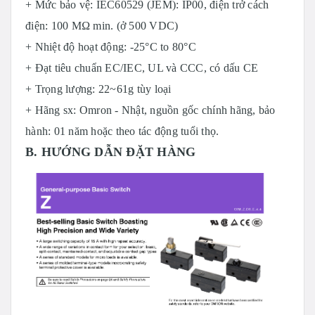
+ Mức bảo vệ: IEC60529 (JEM): IP00, điện trở cách
điện: 100 MΩ min. (ở 500 VDC)
+ Nhiệt độ hoạt động: -25°C to 80°C
+ Đạt tiêu chuẩn EC/IEC, UL và CCC, có dấu CE
+ Trọng lượng: 22~61g tùy loại
+ Hãng sx: Omron - Nhật, nguồn gốc chính hãng, bảo
hành: 01 năm hoặc theo tác động tuổi thọ.
B. HƯỚNG DẪN ĐẶT HÀNG