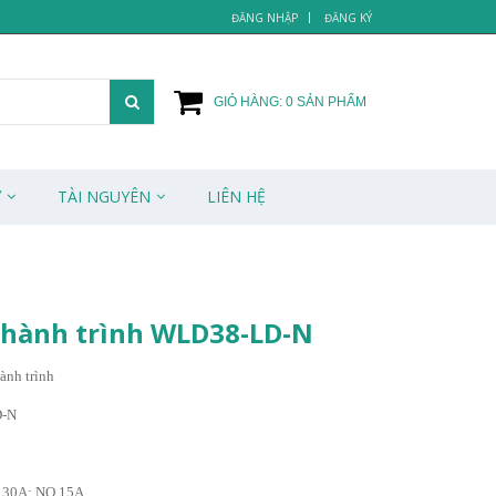
ĐĂNG NHẬP
ĐĂNG KÝ
GIỎ HÀNG:
0
SẢN PHẨM
Ử
TÀI NGUYÊN
LIÊN HỆ
 hành trình WLD38-LD-N
ành trình
D-N
C 30A; NO 15A