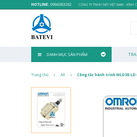
HOTLINE:
0966383262
CÔNG TY TNHH FATI VIỆT NAM - KÍNH
TRA
DANH MỤC SẢN PHẨM
Trang chủ
All
Công tắc hành trình WLD38-LD