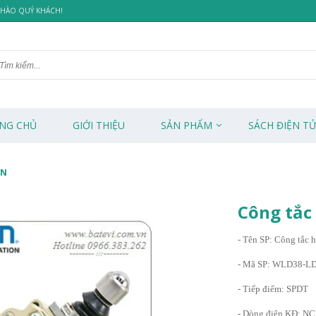
 CHÀO QUÝ KHÁCH!
NG CHỦ
GIỚI THIỆU
SẢN PHẨM
SÁCH ĐIỆN T
-N
Công tắc
- Tên SP: Công tắc h
- Mã SP: WLD38-L
- Tiếp điểm: SPDT
- Dòng điện KĐ: N