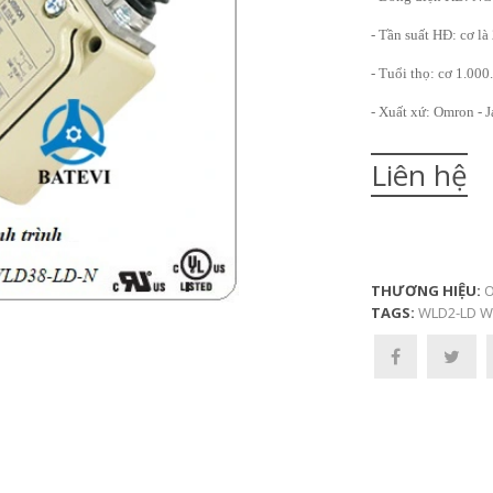
- Tần suất HĐ: cơ là
- Tuổi thọ: cơ 1.000
- Xuất xứ: Omron - 
Liên hệ
THƯƠNG HIỆU:
O
TAGS:
WLD2-LD
W