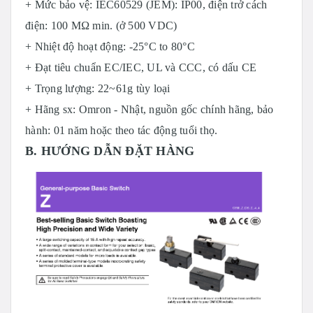
+ Mức bảo vệ: IEC60529 (JEM): IP00, điện trở cách
điện: 100 MΩ min. (ở 500 VDC)
+ Nhiệt độ hoạt động: -25°C to 80°C
+ Đạt tiêu chuẩn EC/IEC, UL và CCC, có dấu CE
+ Trọng lượng: 22~61g tùy loại
+ Hãng sx: Omron - Nhật, nguồn gốc chính hãng, bảo
hành: 01 năm hoặc theo tác động tuổi thọ.
B. HƯỚNG DẪN ĐẶT HÀNG