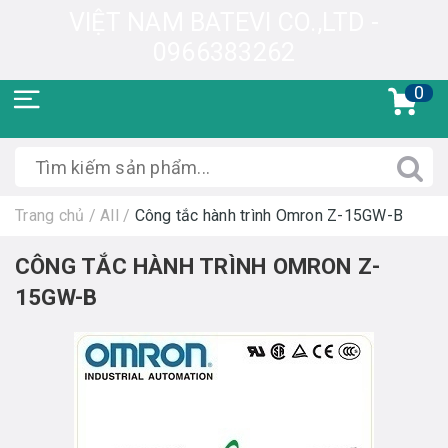
VIỆT NAM BATEVI CO.,LTD -
0966383262
0
Trang chủ
/
All
/
Công tắc hành trình Omron Z-15GW-B
CÔNG TẮC HÀNH TRÌNH OMRON Z-
15GW-B