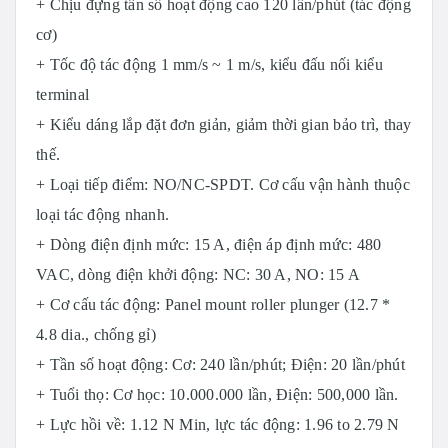
+ Chịu đựng tần số hoạt động cao 120 lần/phút (tác động
cơ)
+ Tốc độ tác động 1 mm/s ~ 1 m/s, kiểu đ
ấu nối kiểu
terminal
+ Kiểu dáng lắp đặt đơn giản, giảm thời gian bảo trì, thay
thế.
+ Loại tiếp điểm: NO/NC-SPDT. Cơ cấu vận hành thuộc
loại tác động nhanh.
+ Dòng điện định mức: 15 A, điện áp định mức: 480
VAC, dòng điện khởi động: NC: 30 A, NO: 15 A
+ Cơ cấu tác động: Panel mount roller plunger (12.7 *
4.8 dia., chống gỉ)
+ Tần số hoạt động: Cơ: 240 lần/phút; Điện: 20 lần/phút
+ Tuổi thọ: Cơ học: 10.000.000 lần, Điện: 500,000 lần.
+ Lực hồi về: 1.12 N Min, lực tác động: 1.96 to 2.79 N