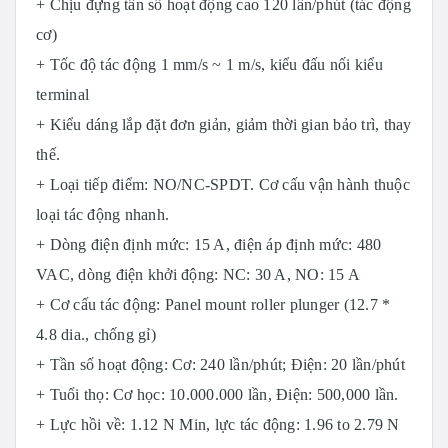
+ Chịu đựng tần số hoạt động cao 120 lần/phút (tác động
cơ)
+ Tốc độ tác động 1 mm/s ~ 1 m/s, kiểu đ
ấu nối kiểu
terminal
+ Kiểu dáng lắp đặt đơn giản, giảm thời gian bảo trì, thay
thế.
+ Loại tiếp điểm: NO/NC-SPDT. Cơ cấu vận hành thuộc
loại tác động nhanh.
+ Dòng điện định mức: 15 A, điện áp định mức: 480
VAC, dòng điện khởi động: NC: 30 A, NO: 15 A
+ Cơ cấu tác động: Panel mount roller plunger (12.7 *
4.8 dia., chống gỉ)
+ Tần số hoạt động: Cơ: 240 lần/phút; Điện: 20 lần/phút
+ Tuổi thọ: Cơ học: 10.000.000 lần, Điện: 500,000 lần.
+ Lực hồi về: 1.12 N Min, lực tác động: 1.96 to 2.79 N