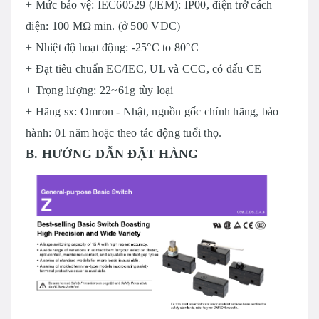
+ Mức bảo vệ: IEC60529 (JEM): IP00, điện trở cách
điện: 100 MΩ min. (ở 500 VDC)
+ Nhiệt độ hoạt động: -25°C to 80°C
+ Đạt tiêu chuẩn EC/IEC, UL và CCC, có dấu CE
+ Trọng lượng: 22~61g tùy loại
+ Hãng sx: Omron - Nhật, nguồn gốc chính hãng, bảo
hành: 01 năm hoặc theo tác động tuổi thọ.
B. HƯỚNG DẪN ĐẶT HÀNG