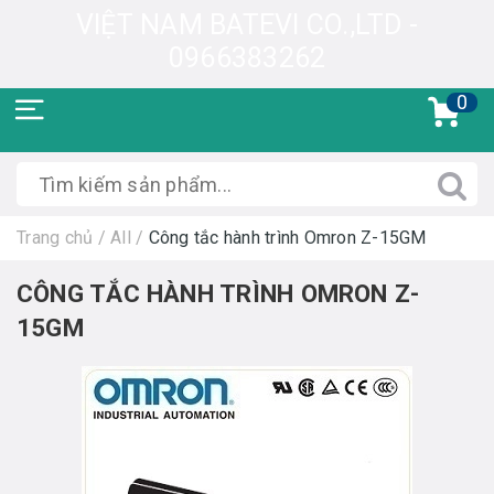
VIỆT NAM BATEVI CO.,LTD -
0966383262
0
Trang chủ
/
All
/
Công tắc hành trình Omron Z-15GM
CÔNG TẮC HÀNH TRÌNH OMRON Z-
15GM