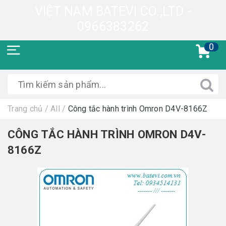
VIỆT NAM BATEVI CO.,LTD -
0966383262
0
Trang chủ
/
All
/
Công tắc hành trình Omron D4V-8166Z
CÔNG TẮC HÀNH TRÌNH OMRON D4V-
8166Z