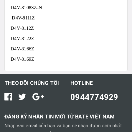
D4V-8108SZ-N
D4V-8111Z
D4V-8112Z
D4V-8122Z
D4V-8166Z
D4V-8169Z
THEO DÕI CHÚNG TÔI
HOTLINE
0944774929
ĐĂNG KÝ NHẬN TIN MỚI TỪ BATE VIỆT NAM
Nhập vào email của bạn và bạn sẽ nhận được sớm nhất