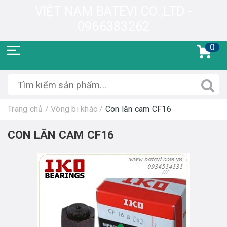
VIỆT NAM BATEVI CO.,LTD -
0966383262
0
Trang chủ
/
Vòng bi khác
/
Con lăn cam CF16
CON LĂN CAM CF16