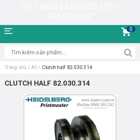
VIỆT NAM BATEVI CO.,LTD -
0966383262
0
Trang chủ
/
All
/
Clutch half 82.030.314
CLUTCH HALF 82.030.314