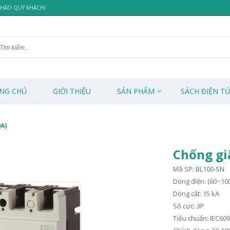
 CHÀO QUÝ KHÁCH!
NG CHỦ
GIỚI THIỆU
SẢN PHẨM
SÁCH ĐIỆN T
A)
Chống gi
Mã SP: BL100-SN
Dòng điện: (60~10
Dòng cắt: 15 kA
Số cực: 3P
Tiêu chuẩn: IEC609