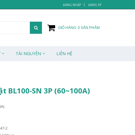
ĐĂNG NHẬP
ĐĂNG KÝ
GIỎ HÀNG:
0
SẢN PHẨM
Ử
TÀI NGUYÊN
LIÊN HỆ
ật BL100-SN 3P (60~100A)
0A)
47-2