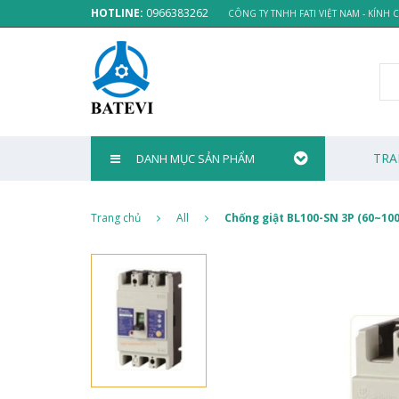
HOTLINE:
0966383262
CÔNG TY TNHH FATI VIỆT NAM - KÍNH
TRA
DANH MỤC SẢN PHẨM
Trang chủ
All
Chống giật BL100-SN 3P (60~100