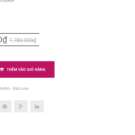
00-500mA
00₫
1.780.000₫
THÊM VÀO GIỎ HÀNG
hihlin - Đài Loan