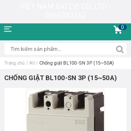
VIỆT NAM BATEVI CO.,LTD -
0966383262
0
Trang chủ
/
All
/
Chống giật BL100-SN 3P (15~50A)
CHỐNG GIẬT BL100-SN 3P (15~50A)