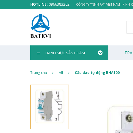
HOTLINE:
0966383262
CÔNG TY TNHH FATI VIỆT NAM - KÍNH
TRA
DANH MỤC SẢN PHẨM
Trang chủ
All
Cầu dao tự động BHA100