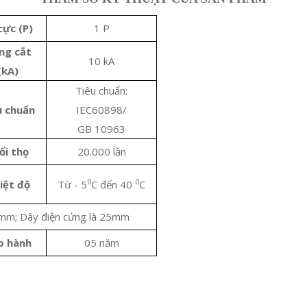
cực (P)
1 P
ng cắt
10 kA
(kA)
Tiêu chuẩn:
u chuẩn
IEC60898/
GB 10963
ổi thọ
20.000 lần
0
0
iệt độ
Từ - 5
C đến 40
C
mm; Dây điện cứng là 25mm
o hành
05 năm