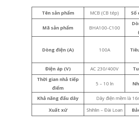
Tên sản phẩm
MCB (CB tép)
Số 
Dò
Mã sản phẩm
BHA100-C100
Dòng điện (A)
100A
Tiê
Điện áp (V)
AC 230/400V
Tu
Thời gian nhả tiếp
5 – 10 ln
Nh
điểm
Khả năng đấu dây
Dây điện mềm là 16
Xuất xứ
Shihlin – Đài Loan
Bả