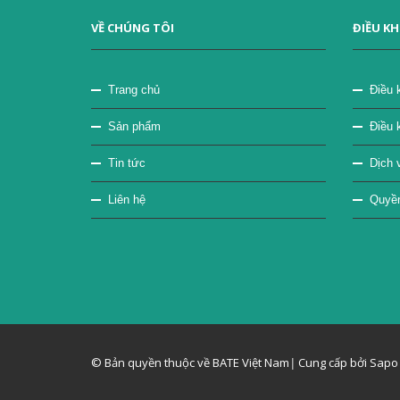
VỀ CHÚNG TÔI
ĐIỀU K
Trang chủ
Điều 
Sản phẩm
Điều 
Tin tức
Dịch v
Liên hệ
Quyền 
© Bản quyền thuộc về BATE Việt Nam
|
Cung cấp bởi Sapo