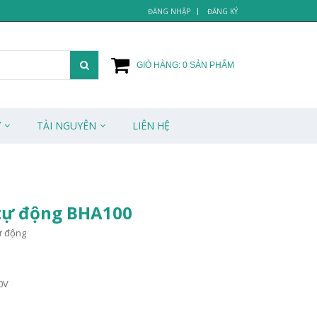
ĐĂNG NHẬP
ĐĂNG KÝ
GIỎ HÀNG:
0
SẢN PHẨM
Ử
TÀI NGUYÊN
LIÊN HỆ
tự động BHA100
ự động
0V