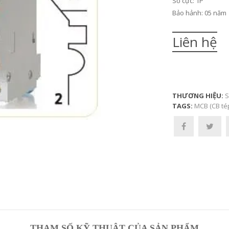
Số cực: 1P
Bảo hảnh: 05 năm
Liên hệ
THƯƠNG HIỆU:
S
TAGS:
MCB (CB té
THAM SỐ KỸ THUẬT CỦA SẢN PHẨM