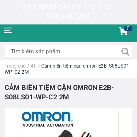
VIỆT NAM BATEVI CO.,LTD -
0966383262
0
Trang chủ
/
All
/
Cảm biến tiệm cận omron E2B-S08LS01-
WP-C2 2M
CẢM BIẾN TIỆM CẬN OMRON E2B-
S08LS01-WP-C2 2M