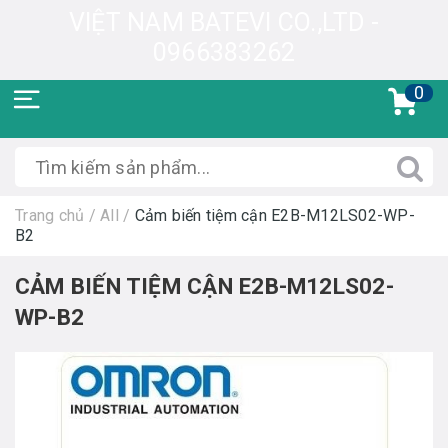
VIỆT NAM BATEVI CO.,LTD -
0966383262
0
Trang chủ
/
All
/
Cảm biến tiệm cận E2B-M12LS02-WP-
B2
CẢM BIẾN TIỆM CẬN E2B-M12LS02-
WP-B2