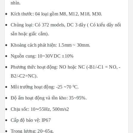
nhìn.
Kích thước: 04 loại gồm M8, M12, M18, M30.
Chủng loại: Có 372 models, DC 3 dây ( Có kiểu dây nối
sẵn hoặc giắc cắm).
Khoảng cách phát hiện: 1.5mm ~ 30mm.
Nguồn cung: 10~30VDC ±10%
Phương thức hoạt động: NO hoặc NC (-B1/-C1 = NO, -
B2/-C2=NC).
Môi trường hoạt động: -25 ~70
C.
0
Độ ẩm hoạt động và tồn kho: 35~95%.
~
Chịu sốc: 10
55Hz, 500m/s2
Cấp độ bảo vệ: IP67
Trọng lượng: 20~65g.