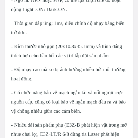
- Ngõ ra: NPN hoặc PNP, có thể lựa chọn chế độ hoạt
động Light -ON/ Dark-ON.
- Thời gian đáp ứng: 1ms, điều chỉnh độ nhạy bằng biến
trở đơn.
- Kích thước nhỏ gọn (20x10.8x35.1mm) và hình dáng
thích hợp cho hầu hết các vị trí lắp đặt sản phẩm.
- Độ nhạy cao mà ko bị ảnh hưởng nhiều bởi môi trường
hoạt động.
- Có chức năng bảo vệ mạch ngắn tải và nối ngược cực
nguồn cấp, cũng có loại bảo vệ ngắn mạch đầu ra và bảo
vệ chống nhiễu giữa các cảm biến.
- Nhiều dải sản phẩm phụ (E3Z-B phát hiện vật trong mờ
nhue chai lọ), E3Z-LT/R 6/8 dùng tia Lazer phát hiện