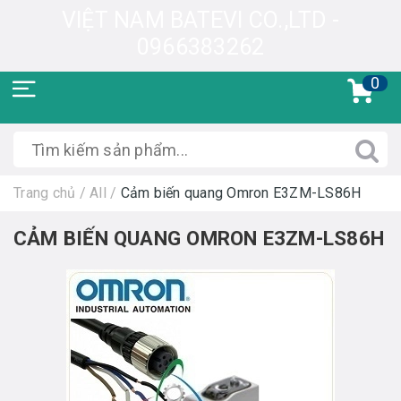
VIỆT NAM BATEVI CO.,LTD -
0966383262
0
Trang chủ
/
All
/
Cảm biến quang Omron E3ZM-LS86H
CẢM BIẾN QUANG OMRON E3ZM-LS86H