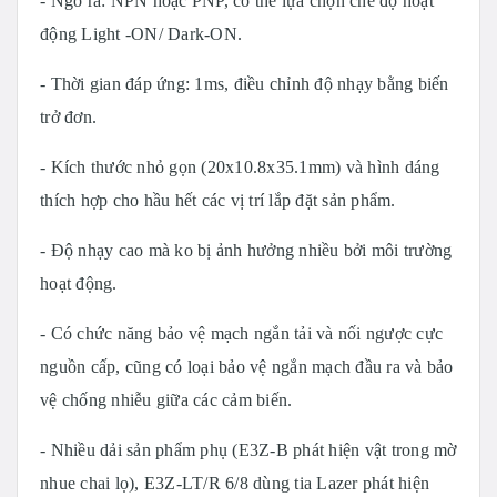
- Ngõ ra: NPN hoặc PNP, có thể lựa chọn chế độ hoạt
động Light -ON/ Dark-ON.
- Thời gian đáp ứng: 1ms, điều chỉnh độ nhạy bằng biến
trở đơn.
- Kích thước nhỏ gọn (20x10.8x35.1mm) và hình dáng
thích hợp cho hầu hết các vị trí lắp đặt sản phẩm.
- Độ nhạy cao mà ko bị ảnh hưởng nhiều bởi môi trường
hoạt động.
- Có chức năng bảo vệ mạch ngắn tải và nối ngược cực
nguồn cấp, cũng có loại bảo vệ ngắn mạch đầu ra và bảo
vệ chống nhiễu giữa các cảm biến.
- Nhiều dải sản phẩm phụ (E3Z-B phát hiện vật trong mờ
nhue chai lọ), E3Z-LT/R 6/8 dùng tia Lazer phát hiện