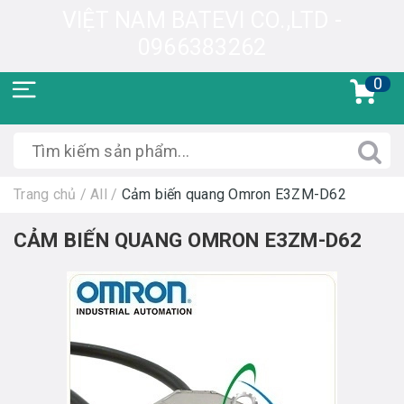
VIỆT NAM BATEVI CO.,LTD -
0966383262
0
Trang chủ
/
All
/
Cảm biến quang Omron E3ZM-D62
CẢM BIẾN QUANG OMRON E3ZM-D62