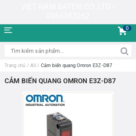
VIỆT NAM BATEVI CO.,LTD -
0966383262
0
Trang chủ
/
All
/
Cảm biến quang Omron E3Z-D87
CẢM BIẾN QUANG OMRON E3Z-D87