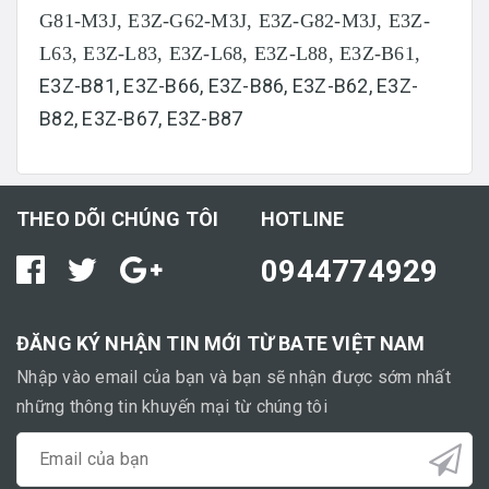
G81-M3J, E3Z-G62-M3J, E3Z-G82-M3J, E3Z-
L63, E3Z-L83, E3Z-L68, E3Z-L88, E3Z-B61,
E3Z-B81, E3Z-B66, E3Z-B86, E3Z-B62, E3Z-
B82, E3Z-B67, E3Z-B87
THEO DÕI CHÚNG TÔI
HOTLINE
0944774929
ĐĂNG KÝ NHẬN TIN MỚI TỪ BATE VIỆT NAM
Nhập vào email của bạn và bạn sẽ nhận được sớm nhất
những thông tin khuyến mại từ chúng tôi